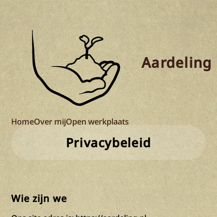
Ga
naar
de
inhoud
Aardeling
Home
Over mij
Open werkplaats
Privacybeleid
Wie zijn we